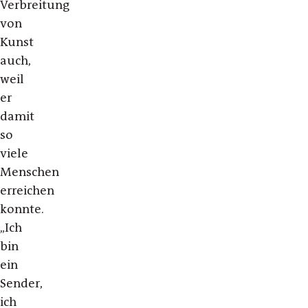
Verbreitung
von
Kunst
auch,
weil
er
damit
so
viele
Menschen
erreichen
konnte.
„Ich
bin
ein
Sender,
ich