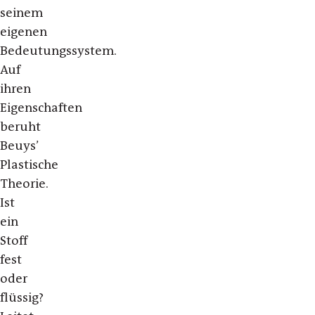
seinem
eigenen
Bedeutungssystem.
Auf
ihren
Eigenschaften
beruht
Beuys’
Plastische
Theorie.
Ist
ein
Stoff
fest
oder
flüssig?