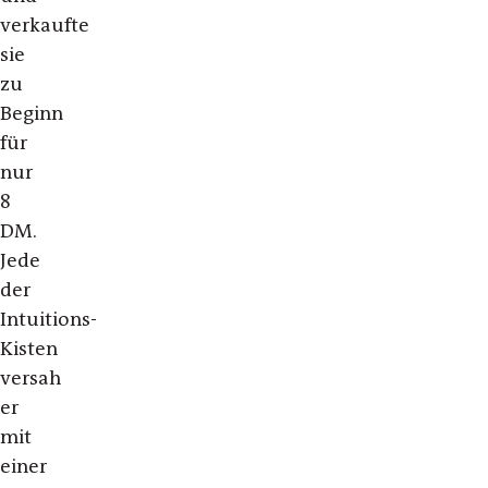
verkaufte
sie
zu
Beginn
für
nur
8
DM.
Jede
der
Intuitions-
Kisten
versah
er
mit
einer