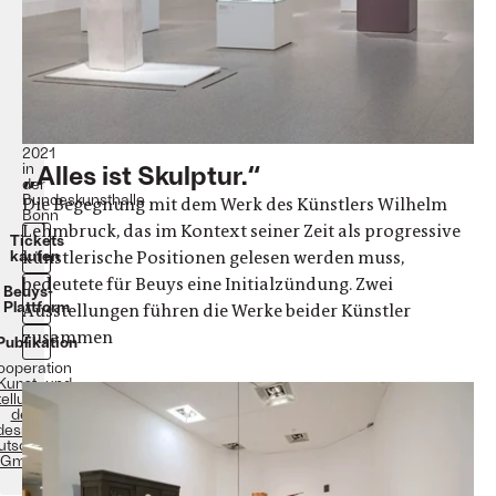
Wilhelm
Lehmbruck
25.
Juni
bis
01.
November
2021
„Alles ist Skulptur.“
in
der
Bundeskunsthalle
Die Begegnung mit dem Werk des Künstlers Wilhelm
Bonn
Lehmbruck, das im Kontext seiner Zeit als progressive
Tickets
künstlerische Positionen gelesen werden muss,
kaufen
bedeutete für Beuys eine Initialzündung. Zwei
Beuys-
Plattform
Ausstellungen führen die Werke beider Künstler
zusammen
Publikation
Kooperation
Kunst- und
ellungshalle
der
esrepublik
utschland
GmbH