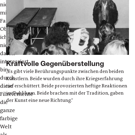
nicht
mit
Farbe?
Ob
ich
nicht
daran
interessiert
Kraftvolle Gegenüberstellung
bin,
„Es gibt viele Berührungspunkte zwischen den beiden
durch
Künstlern. Beide wurden durch ihre Kriegserfahrung
diese
tief erschüttert. Beide provozierten heftige Reaktionen
im Publikum. Beide brachen mit der Tradition, gaben
Filzelemente
der Kunst eine neue Richtung.“
die
ganze
farbige
Welt
als