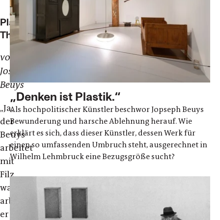
Plastische
Theorie
von
Joseph
Beuys
„Denken ist Plastik.“
„Ja,
Als hochpolitischer Künstler beschwor Jopseph Beuys
der
Bewunderung und harsche Ablehnung herauf. Wie
erklärt es sich, dass dieser Künstler, dessen Werk für
Beuys
einen so umfassenden Umbruch steht, ausgerechnet in
arbeitet
Wilhelm Lehmbruck eine Bezugsgröße sucht?
mit
Filz,
warum
arbeitet
er