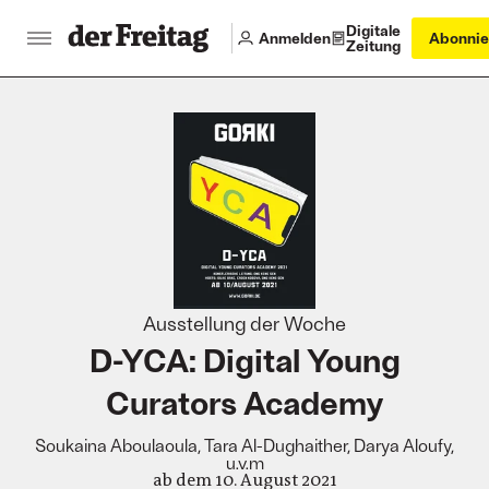
Digitale
Anmelden
Abonnie
Zeitung
:
Ausstellung der Woche
D-YCA: Digital Young
Curators Academy
Soukaina Aboulaoula, Tara Al-Dughaither, Darya Aloufy,
u.v.m
ab dem 10. August 2021