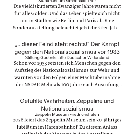
Stadtmuseum Simeonstift Trier
Die vieldiskutierten Zwanziger Jahre waren nicht
für alle Golden. Und das Leben spielte sich nicht
nur in Städten wie Berlin und Paris ab. Eine
Sonderausstellung beleuchtet jetzt die 20er-Jahre
in Trier. Die ausgestellten Fotografien und
Gegenstände zeichnen ein einzigartiges Zeitbild
:
„… dieser Feind steht rechts!“ Der Kampf
von Alltagsleben, Architektur, Kunst, Mode und
gegen den Nationalsozialismus vor 1933
Technik
Stiftung Gedenkstätte Deutscher Widerstand
Schon vor 1933 setzten sich Menschen gegen den
Aufstieg des Nationalsozialismus zur Wehr und
warnten vor den Folgen einer Machtübernahme
der NSDAP. Mehr als 100 Jahre nach Ausrufung
der ersten deutschen Republik erinnert die
Gedenkstätte Deutscher Widerstand an dieses
:
Gefühlte Wahrheiten. Zeppeline und
Engagement, das gleichzeitig ein Einsatz für
Nationalsozialismus
Demokratie und Menschenrechte war
Zeppelin Museum Friedrichshafen
2026 feiert das Zeppelin Museum sein 30-jähriges
Jubiläum im Hafenbahnhof. Zu diesem Anlass