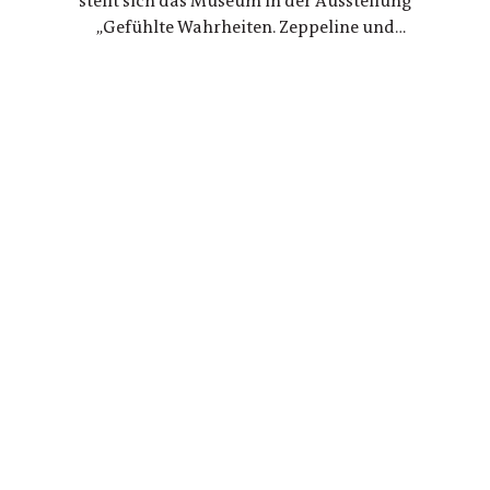
stellt sich das Museum in der Ausstellung
„Gefühlte Wahrheiten. Zeppeline und
Nationalsozialismus“ seiner eigenen Geschichte
und arbeitet die Verstrickungen zwischen der
politischen Nutzung von Zeppelinen und NS-
Staat erstmals umfassend auf