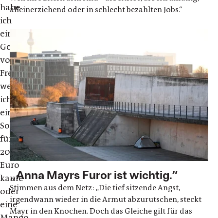
habe
alleinerziehend oder in schlecht bezahlten Jobs.“
ich
ein
Gefühl
von
Fremdheit,
wenn
ich
ein
Sofa
für
2000
Euro
„Anna Mayrs Furor ist wichtig.“
kaufe
Stimmen aus dem Netz: „Die tief sitzende Angst,
oder
irgendwann wieder in die Armut abzurutschen, steckt
eine
Mayr in den Knochen. Doch das Gleiche gilt für das
Mango