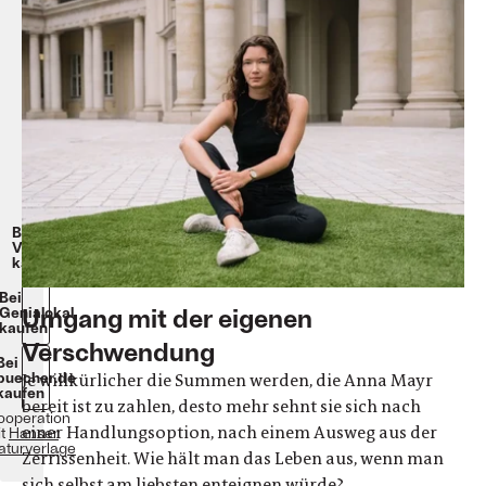
spielt
keine
Rolle
Anne
Mayr
Fester
Einband
176
Seiten
€
22,-
Beim
Verlag
kaufen
Bei
Umgang mit der eigenen
Genialokal
kaufen
Verschwendung
Bei
buecher.de
Je willkürlicher die Summen werden, die Anna Mayr
kaufen
bereit ist zu zahlen, desto mehr sehnt sie sich nach
Kooperation
einer Handlungsoption, nach einem Ausweg aus der
it
Hanser
raturverlage
Zerrissenheit. Wie hält man das Leben aus, wenn man
sich selbst am liebsten enteignen würde?