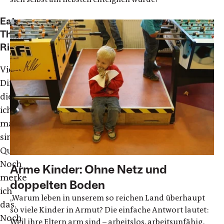
Eat
The
Rich
Viele
Dinge,
die
ich
mache,
sind
Quatsch.
Noch
Arme Kinder: Ohne Netz und
merke
doppelten Boden
ich
„Warum leben in unserem so reichen Land überhaupt
das.
so viele Kinder in Armut? Die einfache Antwort lautet:
Noch
Weil ihre Eltern arm sind – arbeitslos, arbeitsunfähig,