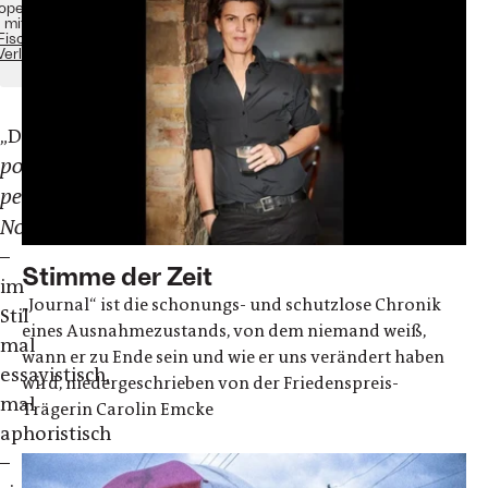
operation
mit
S.
Fischer
Verlage
„
Die
politisch-
persönlichen
Notizen
–
Stimme der Zeit
im
„Journal“ ist die schonungs- und schutzlose Chronik
Stil
eines Ausnahmezustands, von dem niemand weiß,
mal
wann er zu Ende sein und wie er uns verändert haben
essayistisch,
wird, niedergeschrieben von der Friedenspreis-
mal
Trägerin Carolin Emcke
aphoristisch
–