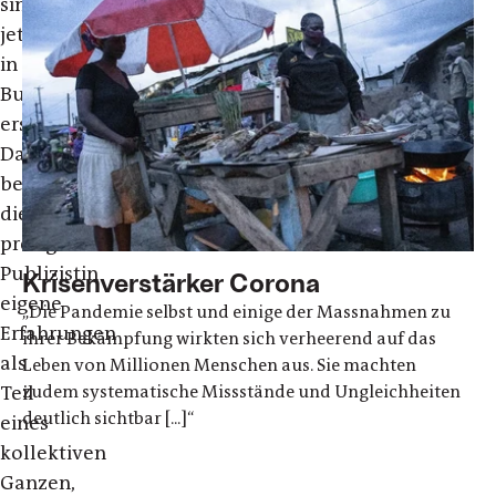
sind
jetzt
in
Buchform
erschienen.
Darin
beschreibt
die
preisgekrönte
Publizistin
Krisenverstärker Corona
eigene
„Die Pandemie selbst und einige der Massnahmen zu
Erfahrungen
ihrer Bekämpfung wirkten sich verheerend auf das
als
Leben von Millionen Menschen aus. Sie machten
zudem systematische Missstände und Ungleichheiten
Teil
deutlich sichtbar [...]“
eines
kollektiven
Ganzen,