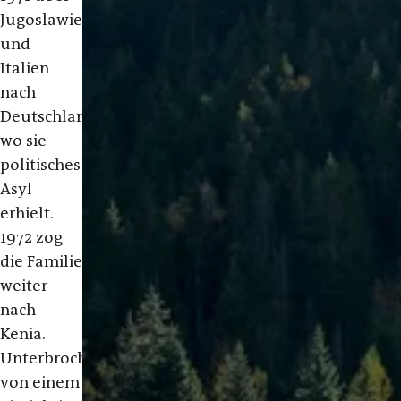
Jugoslawien
und
Italien
nach
Deutschland,
wo sie
politisches
Asyl
erhielt.
1972 zog
die Familie
weiter
nach
Kenia.
Unterbrochen
von einem