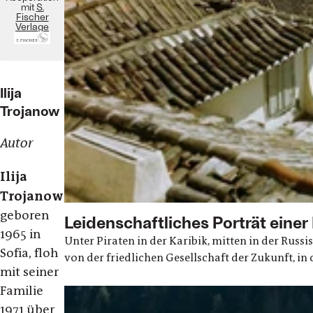
mit
S.
Fischer
Verlage
Ilija
Trojanow
Autor
Ilija
Trojanow
,
geboren
Leidenschaftliches Porträt einer
1965 in
Unter Piraten in der Karibik, mitten in der Russ
Sofia, floh
von der friedlichen Gesellschaft der Zukunft, in de
mit seiner
Familie
1971 über