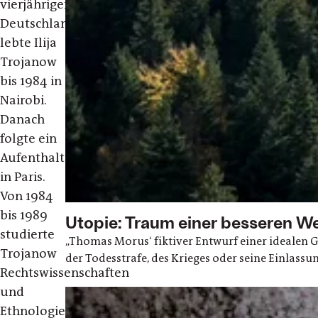
vierjährigen
Deutschlandaufenthalt
lebte Ilija
Trojanow
bis 1984 in
Nairobi.
Danach
folgte ein
Aufenthalt
in Paris.
Von 1984
bis 1989
Utopie: Traum einer besseren We
studierte
„Thomas Morus‘ fiktiver Entwurf einer idealen Ge
Trojanow
der Todesstrafe, des Krieges oder seine Einlassun
Rechtswissenschaften
und
Ethnologie