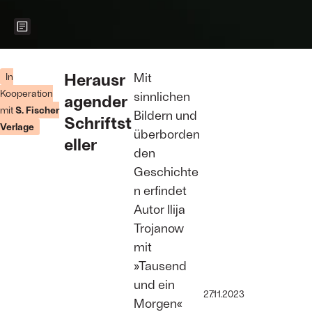
Zeigt weitere Informationen zum Bild
Der Autor Ilja
Trojanow
Herausr
Mit
In
Foto: Thomas
Kooperation
sinnlichen
agender
Dorn
mit
S. Fischer
Bildern und
Schriftst
Verlage
überborden
eller
den
Geschichte
n erfindet
Autor Ilija
Trojanow
mit
»Tausend
und ein
27.11.2023
Morgen«