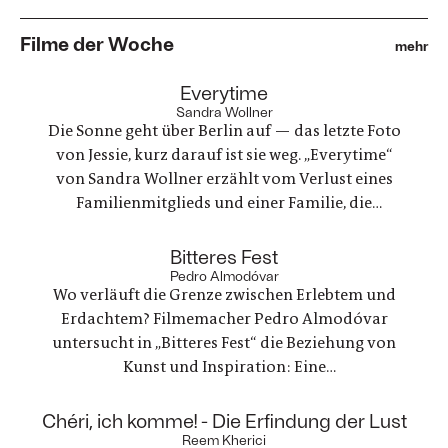
Filme der Woche
mehr
:
Everytime
Sandra Wollner
Die Sonne geht über Berlin auf — das letzte Foto
von Jessie, kurz darauf ist sie weg. „Everytime“
von Sandra Wollner erzählt vom Verlust eines
Familienmitglieds und einer Familie, die
irgendwie versucht, weiterzumachen. Ein
ungewöhnlicher Familienurlaub wird zu einem
:
Bitteres Fest
Spannungsfeld zwischen Trauer, Erinnerungen
Pedro Almodóvar
Wo verläuft die Grenze zwischen Erlebtem und
und einer Welt, die nie innehält.
Erdachtem? Filmemacher Pedro Almodóvar
untersucht in „Bitteres Fest“ die Beziehung von
Kunst und Inspiration: Eine
Werbefilmregisseurin, die mit einer Freundin
nach Lanzarote reist, um zu trauern und ein
:
Chéri, ich komme! - Die Erfindung der Lust
Regisseur, der in einer kreativen Krise steckt - zwei
Reem Kherici