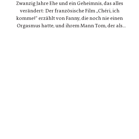
Zwanzig Jahre Ehe und ein Geheimnis, das alles
Geschichten, die zunehmend verschmelzen.
verändert: Der französische Film „Chéri, ich
komme!“ erzählt von Fanny, die noch nie einen
Orgasmus hatte, und ihrem Mann Tom, der als
Ingenieur beschließt, ein Gerät für sie zu
entwickeln. Eine Liebesgeschichte, die mit den
Tabus rund um den weiblichen Orgasmus bricht
und revolutionäre neue Wege geht.