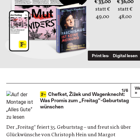
€ 33,00
€ 36,00
statt €
statt €
49,00
48,00
Print lesen
Digital lesen
We
1/6
»
Chefket, Žižek und Wagenknecht:
Was Promis zum „Freitag“-Geburtstag
wünschen
Der „Freitag“ feiert 35. Geburtstag – und freut sich über
Glückwünsche von Christoph Hein und Margot