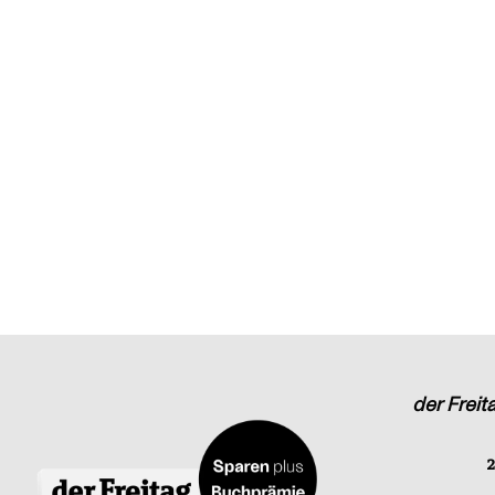
der Freit
2