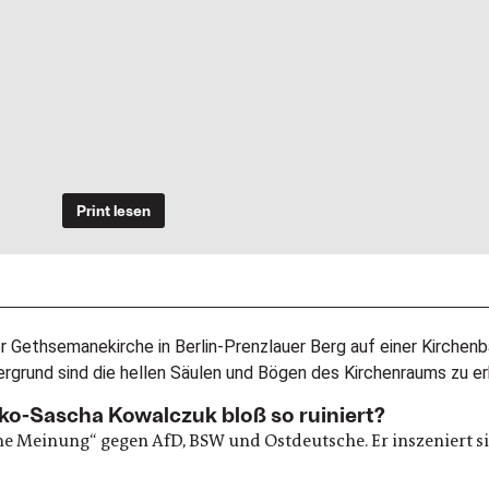
Print lesen
Ilko-Sascha Kowalczuk bloß so ruiniert?
e Meinung“ gegen AfD, BSW und Ostdeutsche. Er inszeniert sic