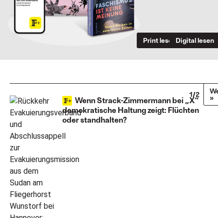
Print lesen
Digital lesen
We
1/2
»
Wenn Strack-Zimmermann bei „X“
demokratische Haltung zeigt: Flüchten
oder standhalten?