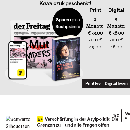
Kowalczuk geschenkt!
Print
Digital
2
3
Monate:
Monate:
€ 33,00
€ 36,00
statt €
statt €
49,00
48,00
Print lesen
Digital lesen
We
1/2
»
Verschärfung in der Asylpolitik: Die
Grenzen zu – und alle Fragen offen