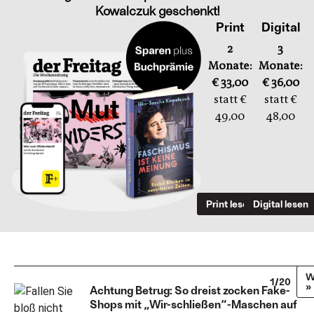
Kowalczuk geschenkt!
Print
Digital
2
3
Monate:
Monate:
€ 33,00
€ 36,00
statt €
statt €
49,00
48,00
Print lesen
Digital lesen
W
1/20
»
Achtung Betrug: So dreist zocken Fake-
Shops mit „Wir-schließen“-Maschen auf