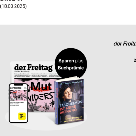
der Freit
2