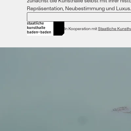
zunächst die Kunsthalle selbst mit ihrer h
Repräsentation, Neubestimmung und Luxus. Er
In Kooperation mit
Staatliche Kunst