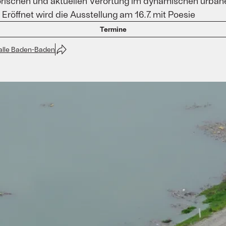
istorischen und aktuellen Verortung im dynamischen urba
öffnet wird die Ausstellung am 16.7. mit Poesie
Termine
halle Baden-Baden