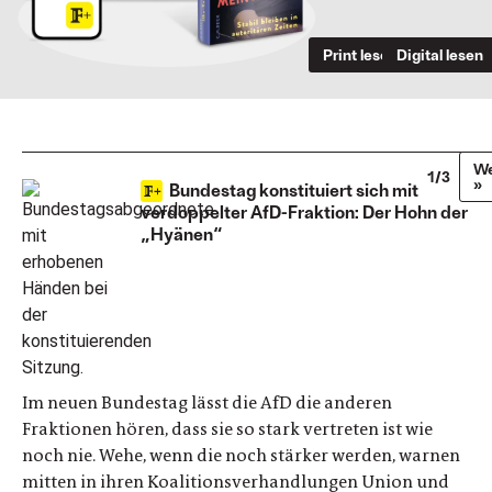
Print lesen
Digital lesen
We
1/3
»
Bundestag konstituiert sich mit
verdoppelter AfD-Fraktion: Der Hohn der
„Hyänen“
Im neuen Bundestag lässt die AfD die anderen
Fraktionen hören, dass sie so stark vertreten ist wie
noch nie. Wehe, wenn die noch stärker werden, warnen
mitten in ihren Koalitionsverhandlungen Union und