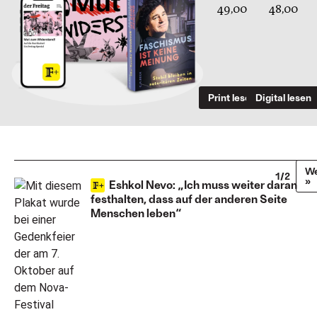
49,00
48,00
Print lesen
Digital lesen
We
1/2
»
Eshkol Nevo: „Ich muss weiter daran
festhalten, dass auf der anderen Seite
Menschen leben“