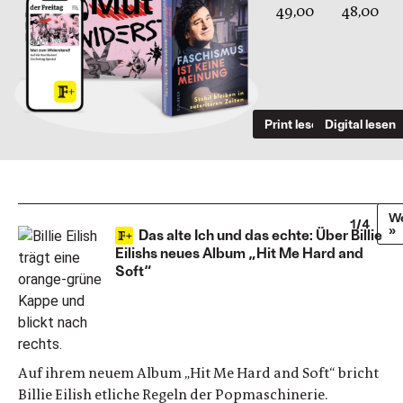
49,00
48,00
Print lesen
Digital lesen
We
1/4
»
Das alte Ich und das echte: Über Billie
Eilishs neues Album „Hit Me Hard and
Soft“
Auf ihrem neuem Album „Hit Me Hard and Soft“ bricht
Billie Eilish etliche Regeln der Popmaschinerie.