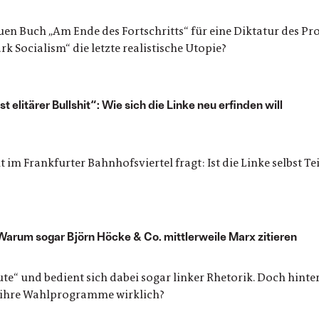
uen Buch „Am Ende des Fortschritts“ für eine Diktatur des Pr
k Socialism“ die letzte realistische Utopie?
t elitärer Bullshit“: Wie sich die Linke neu erfinden will
ut im Frankfurter Bahnhofsviertel fragt: Ist die Linke selbst Te
? Warum sogar Björn Höcke & Co. mittlerweile Marx zitieren
eute“ und bedient sich dabei sogar linker Rhetorik. Doch hinte
i ihre Wahlprogramme wirklich?