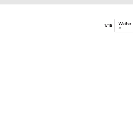
Weiter
1/15
»