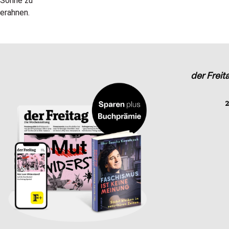
der Freit
2