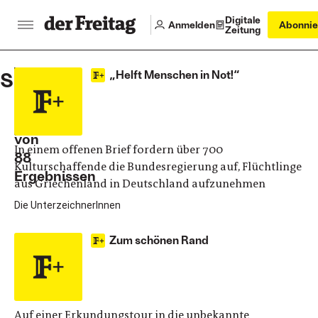
Digitale
Anmelden
Abonnie
Zeitung
Suchen
„Helft Menschen in Not!“
1
-
25
von
In einem offenen Brief fordern über 700
88
Kulturschaffende die Bundesregierung auf, Flüchtlinge
Ergebnissen
aus Griechenland in Deutschland aufzunehmen
Die UnterzeichnerInnen
Zum schönen Rand
Auf einer Erkundungstour in die unbekannte