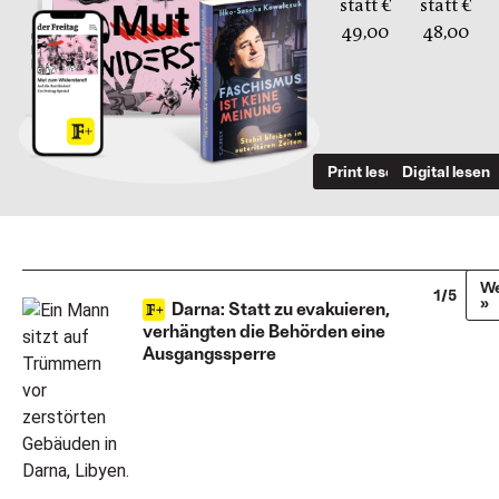
statt €
statt €
49,00
48,00
Print lesen
Digital lesen
We
1/5
»
Darna: Statt zu evakuieren,
verhängten die Behörden eine
Ausgangssperre