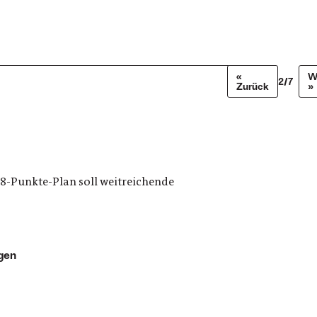
«
W
2/7
Zurück
»
28-Punkte-Plan soll weitreichende
gen