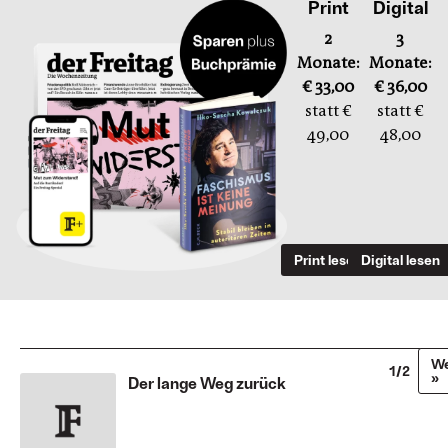
Print
Digital
2
3
Monate:
Monate:
€ 33,00
€ 36,00
statt €
statt €
49,00
48,00
Print lesen
Digital lesen
We
1/2
»
Der lange Weg zurück