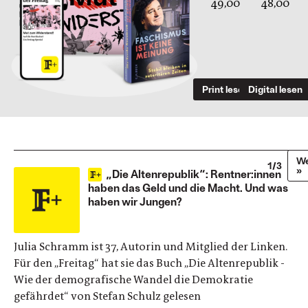
49,00
48,00
Print lesen
Digital lesen
We
1/3
»
„Die Altenrepublik“: Rentner:innen
haben das Geld und die Macht. Und was
haben wir Jungen?
Julia Schramm ist 37, Autorin und Mitglied der Linken.
Für den „Freitag“ hat sie das Buch „Die Altenrepublik -
Wie der demografische Wandel die Demokratie
gefährdet“ von Stefan Schulz gelesen