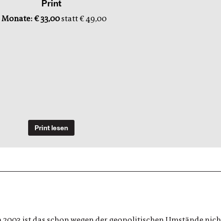
Print
 Monate: € 33,00
statt € 49,00
Print lesen
 2003 ist das schon wegen der geopolitischen Umstände nich