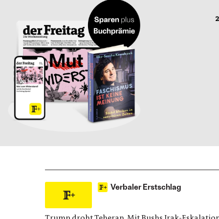
2
Verbaler Erstschlag
Trump droht Teheran. Mit Bushs Irak-Eskalation