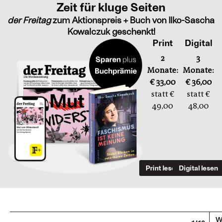
Zeit für kluge Seiten
der Freitag
zum Aktionspreis + Buch von Ilko-Sascha
Kowalczuk geschenkt!
Print
Digital
2
3
Monate:
Monate:
€ 33,00
€ 36,00
statt €
statt €
49,00
48,00
Print lesen
Digital lesen
W