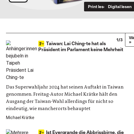
Print lesen
Digital lesen
We
1/3
»
Taiwan: Lai Ching-te hat als
Präsident im Parlament keine Mehrheit
Das Superwahljahr 2024 hat seinen Auftakt in Taiwan
genommen. Freitag-Autor Michael Krätke hält den
Ausgang der Taiwan-Wahl allerdings für nicht so
eindeutig, wie mancherorts behauptet
Michael Krätke
Ist Evergrande die Abbrissbirne, die