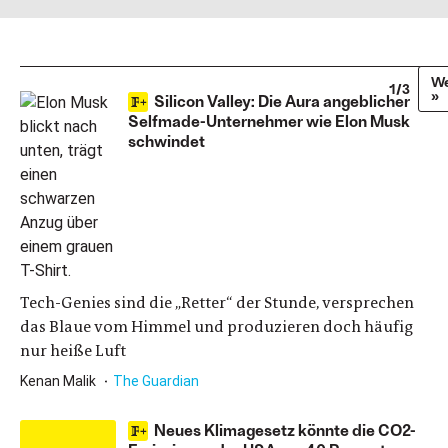
We
1/3
»
Silicon Valley: Die Aura angeblicher
Selfmade-Unternehmer wie Elon Musk
schwindet
Tech-Genies sind die „Retter“ der Stunde, versprechen
das Blaue vom Himmel und produzieren doch häufig
nur heiße Luft
Kenan Malik
The Guardian
Neues Klimagesetz könnte die CO2-