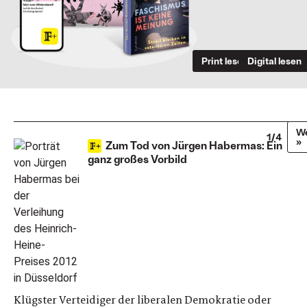
Print lesen
Digital lesen
We
1/4
»
Zum Tod von Jürgen Habermas: Ein
ganz großes Vorbild
Klügster Verteidiger der liberalen Demokratie oder