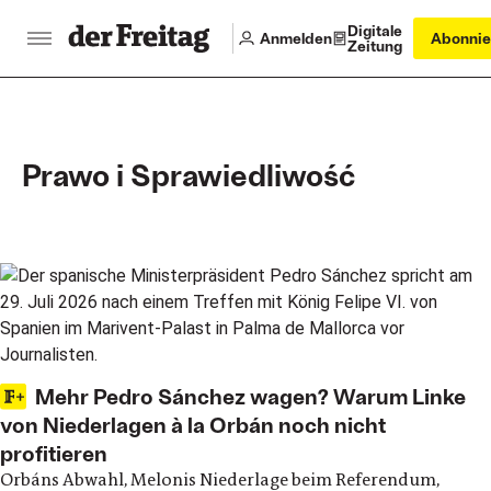
Digitale
Anmelden
Abonnie
Zeitung
Prawo i Sprawiedliwość
Main articles
Mehr Pedro Sánchez wagen? Warum Linke
von Niederlagen à la Orbán noch nicht
profitieren
Orbáns Abwahl, Melonis Niederlage beim Referendum,