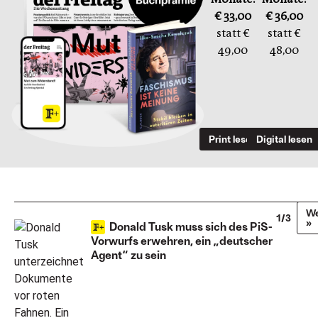
€ 33,00
€ 36,00
statt €
statt €
49,00
48,00
Print lesen
Digital lesen
We
1/3
»
Donald Tusk muss sich des PiS-
Vorwurfs erwehren, ein „deutscher
Agent“ zu sein