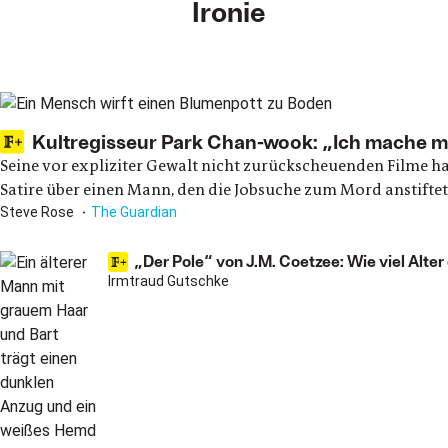
Ironie
Main articles
Kultregisseur Park Chan-wook: „Ich mache m
Seine vor expliziter Gewalt nicht zurückscheuenden Filme h
Satire über einen Mann, den die Jobsuche zum Mord anstiftet
Steve Rose
The Guardian
„Der Pole“ von J.M. Coetzee: Wie viel Alte
Irmtraud Gutschke