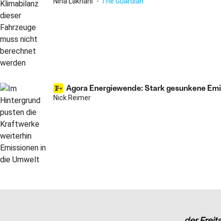
Nina Lakhani
The Guardian
Agora Energiewende: Stark gesunkene Emis
Nick Reimer
der Freit