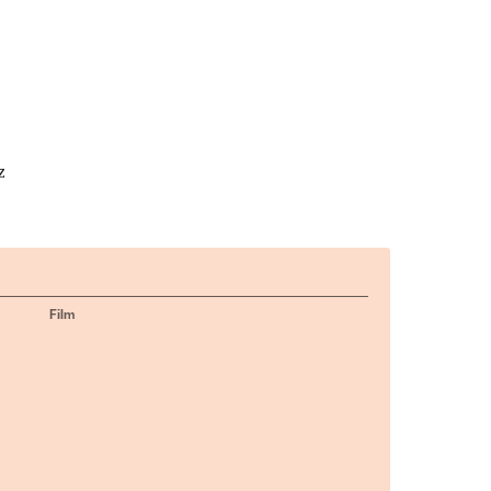
z
Film