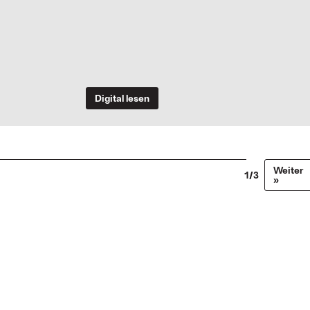
Digital lesen
Weiter
1/3
»