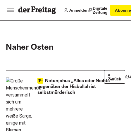
Digitale
Anmelden
Abonnie
Zeitung
Naher Osten
«
2/
Zurück
Netanjahus „Alles oder Nichts“
gegenüber der Hisbollah ist
selbstmörderisch