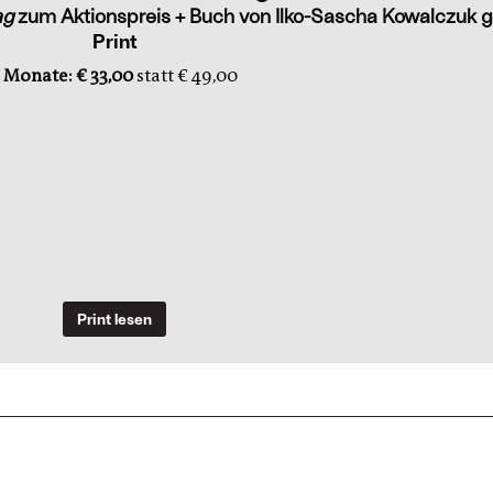
ag
zum Aktionspreis + Buch von Ilko-Sascha Kowalczuk g
Print
 Monate: € 33,00
statt € 49,00
Print lesen