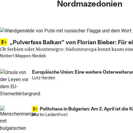
Nordmazedonien
Main articles
„Pulverfass Balkan“ von Florian Bieber: Für e
Ob Serbien oder Montenegro: Südosteuropa kennt kaum einer s
Norbert Mappes-Niediek
Europäische Union: Eine weitere Osterweiteru
Lutz Herden
Politchaos in Bulgarien: Am 2. April ist die f
Martin Leidenfrost