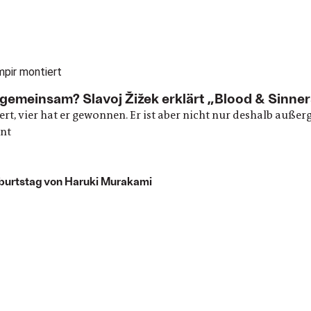
emeinsam? Slavoj Žižek erklärt „Blood & Sinne
rt, vier hat er gewonnen. Er ist aber nicht nur deshalb auße
ant
burtstag von Haruki Murakami