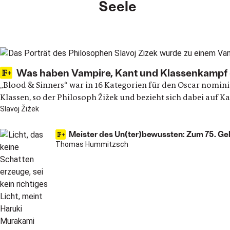
Seele
Main articles
Was haben Vampire, Kant und Klassenkampf g
„Blood & Sinners“ war in 16 Kategorien für den Oscar nominie
Klassen, so der Philosoph Žižek und bezieht sich dabei auf K
Slavoj Žižek
Meister des Un(ter)bewussten: Zum 75. Ge
Thomas Hummitzsch