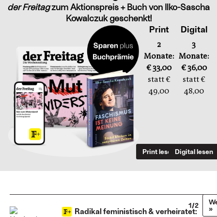
der Freitag
zum Aktionspreis + Buch von Ilko-Sascha
Kowalczuk geschenkt!
Print
Digital
2
3
Monate:
Monate:
€ 33,00
€ 36,00
statt €
statt €
49,00
48,00
Print lesen
Digital lesen
We
1/2
»
Radikal feministisch & verheiratet: