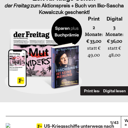
der Freitag
zum Aktionspreis + Buch von Ilko-Sascha
Kowalczuk geschenkt!
Print
Digital
2
3
Monate:
Monate:
€ 33,00
€ 36,00
statt €
statt €
49,00
48,00
Print lesen
Digital lesen
W
1/43
»
US-Kriegsschiffe unterwegs nach