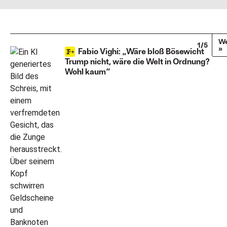
We
1/5
»
Fabio Vighi: „Wäre bloß Bösewicht
Trump nicht, wäre die Welt in Ordnung?
Wohl kaum“