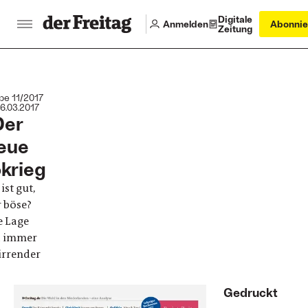
Digitale
Anmelden
Abonnie
Zeitung
e 11/2017
6.03.2017
Der
eue
okrieg
ist gut,
 böse?
e Lage
d immer
irrender
Abo breaker
Gedruckt