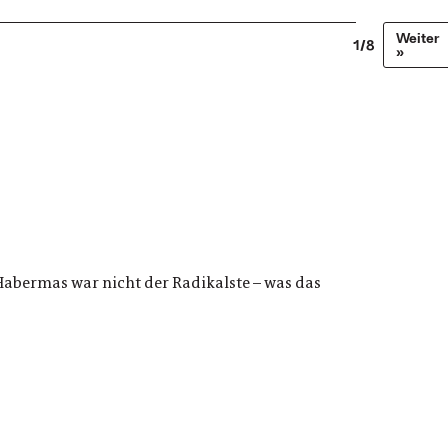
Weiter
1/8
»
Habermas war nicht der Radikalste – was das