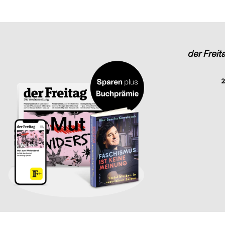
der Freit
2