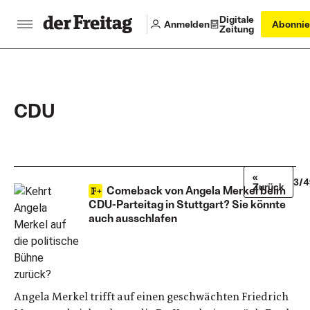
Digitale
Anmelden
Abonnie
Zeitung
CDU
«
3/4
Zurück
Comeback von Angela Merkel beim
CDU-Parteitag in Stuttgart? Sie könnte
auch ausschlafen
Angela Merkel trifft auf einen geschwächten Friedrich