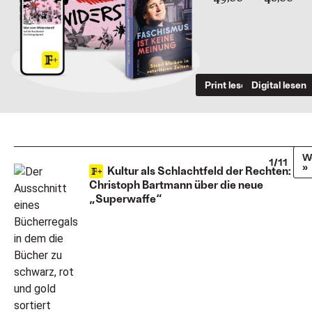
Print lesen
Digital lesen
W
1/11
»
Kultur als Schlachtfeld der Rechten:
Christoph Bartmann über die neue
„Superwaffe“