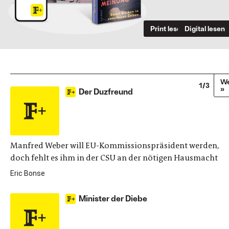
Print lesen
Digital lesen
We
1/3
»
Der Duzfreund
Manfred Weber will EU-Kommissionspräsident werden,
doch fehlt es ihm in der CSU an der nötigen Hausmacht
Eric Bonse
Minister der Diebe