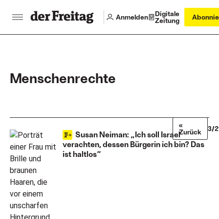
Digitale
Anmelden
Abonnie
Zeitung
Menschenrechte
«
3/2
Zurück
Susan Neiman: „Ich soll Israel
verachten, dessen Bürgerin ich bin? Das
ist haltlos“